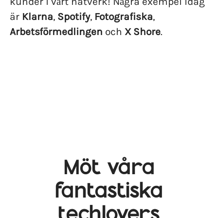
kunder i vårt nätverk! Några exempel idag
är
Klarna
,
Spotify
,
Fotografiska
,
Arbetsförmedlingen
och
X Shore
.
Möt våra
fantastiska
techlovers