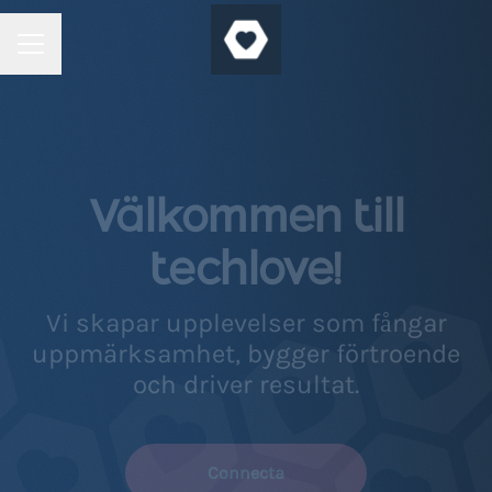
Karriärmeny
Välkommen till
techlove!
Vi skapar upplevelser som fångar
uppmärksamhet, bygger förtroende
och driver resultat.
Connecta